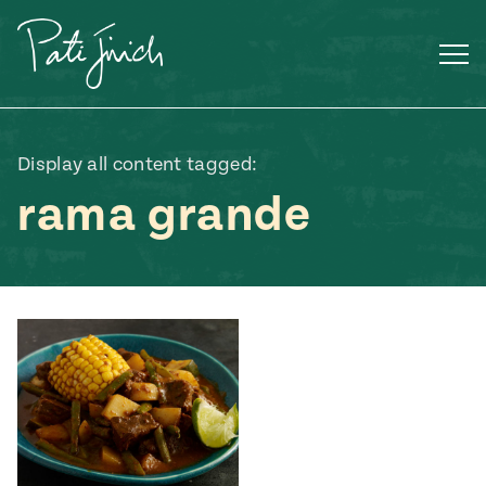
Saltar
al
contenido
Display all content tagged:
rama grande
Mexican
 S2:E3
 Mexican