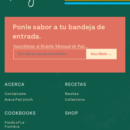
Temporada
e
14
ecipes, Local
Mexico
La Frontera
City
Ponle sabor a tu bandeja de
entrada.
can
y
Rediscovered
Pump Up El
or
Sabor
rary Kitchens
ACERCA
RECETAS
Contáctame
Recetas
Acera Pati Jinich
Collections
COOKBOOKS
SHOP
s
Foods of La
can
Frontera