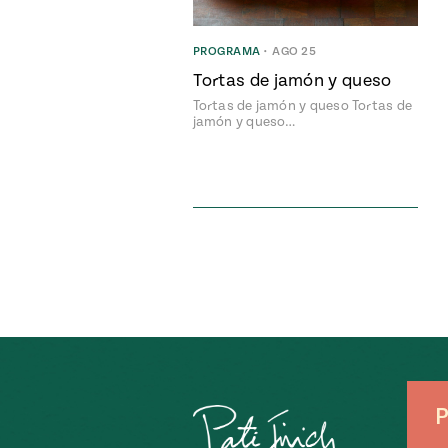
PROGRAMA
•
AGO 25
Tortas de jamón y queso
Tortas de jamón y queso Tortas de
jamón y queso…
P