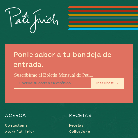
Temporada
e
14
ecipes, Local
Mexico
La Frontera
City
Ponle sabor a tu bandeja de
can
entrada.
y
Rediscovered
Pump Up El
or
Sabor
rary Kitchens
ACERCA
RECETAS
s
Contáctame
Recetas
Acera Pati Jinich
Collections
can