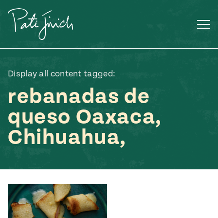
Saltar
al
contenido
Display all content tagged:
rebanadas de
queso Oaxaca,
Chihuahua,
Mexican
 S2:E3
 Mexican