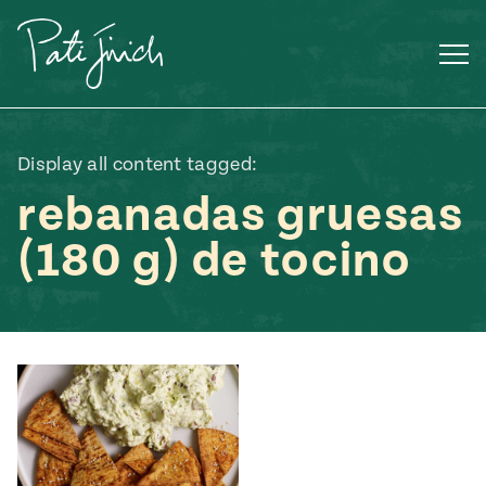
Saltar
al
contenido
Display all content tagged:
rebanadas gruesas
(180 g) de tocino
Mexican
 S2:E3
 Mexican