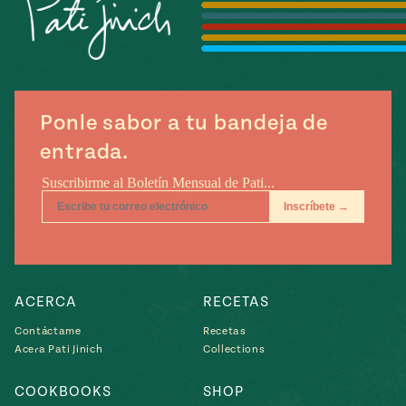
Temporada
e
14
ecipes, Local
Mexico
La Frontera
City
Ponle sabor a tu bandeja de
entrada.
can
y
Rediscovered
Pump Up El
or
Sabor
rary Kitchens
ACERCA
RECETAS
Contáctame
Recetas
Acera Pati Jinich
Collections
s
can
COOKBOOKS
SHOP