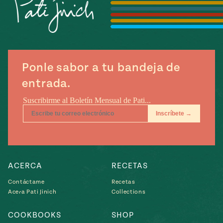
Temporada
e
14
ecipes, Local
Mexico
La Frontera
City
Ponle sabor a tu bandeja de
entrada.
can
y
Rediscovered
Pump Up El
or
Sabor
rary Kitchens
ACERCA
RECETAS
Contáctame
Recetas
Acera Pati Jinich
Collections
s
can
COOKBOOKS
SHOP