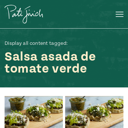
Saltar
al
contenido
Display all content tagged:
Salsa asada de
tomate verde
Mexican
 S2:E3
 Mexican