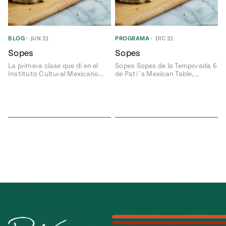
ENGLISH
•
ESPAÑOL
• S14
NES
 elote
ONES
Verano
Pati's
NDO
io 1409:
BLOG
•
JUN 21
PROGRAMA
•
DIC 21
Mexican
a la
Table
e en Mi
Sopes
Sopes
Parrilla
n
La primera clase que di en el
Sopes Sopes de la Temporada 6
Instituto Cultural Mexicano…
de Pati´s Mexican Table,…
Aprovecha
s of La
al
tera
máximo
y sabores de
dos de la
la
Pati Jinich
Explores
temporada
Panamericana
de maíz
Pati’s
Mexican
sures of
Table
Mexican