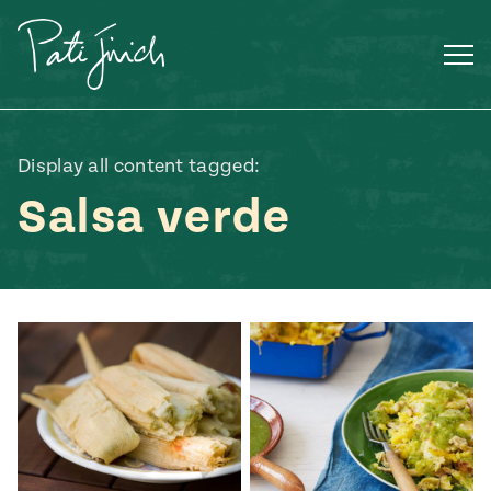
Saltar
al
contenido
Display all content tagged:
Salsa verde
Mexican
 S2:E3
 Mexican