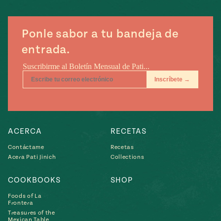
e
#MustEat
ts of Real
 Homecooking
Ponle sabor a tu bandeja de
entrada.
ACERCA
RECETAS
Contáctame
Recetas
Acera Pati Jinich
Collections
COOKBOOKS
SHOP
Foods of La
Frontera
Treasures of the
Mexican Table