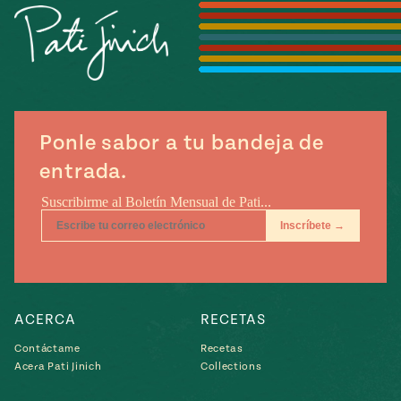
Temporada
e
14
ecipes, Local
Mexico
La Frontera
City
Ponle sabor a tu bandeja de
can
entrada.
y
Rediscovered
Pump Up El
or
Sabor
rary Kitchens
ACERCA
RECETAS
Contáctame
Recetas
s
Acera Pati Jinich
Collections
can