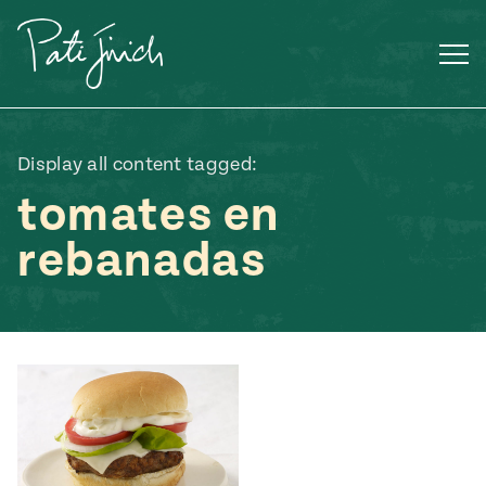
Saltar
al
contenido
Display all content tagged:
tomates en
rebanadas
Mexican
 S2:E3
 Mexican