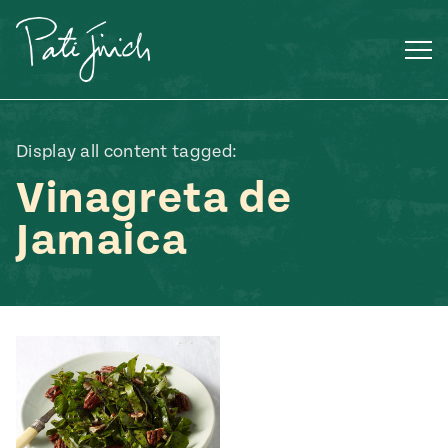
Saltar
al
contenido
Display all content tagged:
Vinagreta de
Jamaica
Mexican
 S2:E3
 Mexican