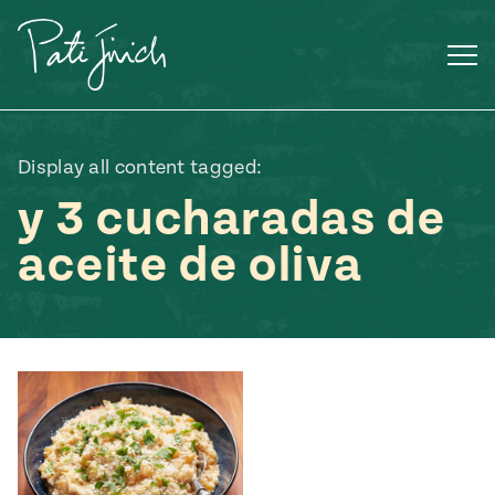
Saltar
al
contenido
Display all content tagged:
y 3 cucharadas de
aceite de oliva
Mexican
 S2:E3
 Mexican