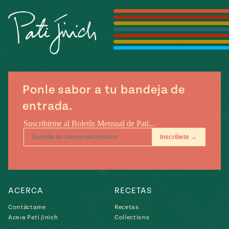
Temporada
e
14
ecipes, Local
Mexico
La Frontera
City
Ponle sabor a tu bandeja de
can
entrada.
y
Rediscovered
Pump Up El
or
Sabor
rary Kitchens
ACERCA
RECETAS
s
Contáctame
Recetas
Acera Pati Jinich
Collections
can