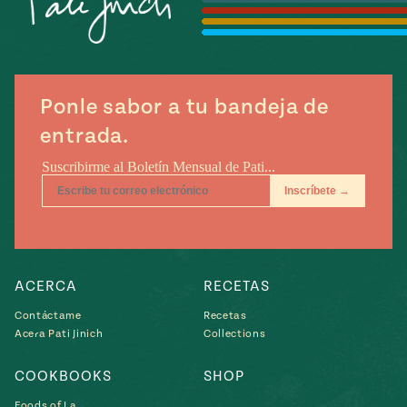
Temporada
e
14
ecipes, Local
Mexico
La Frontera
City
Ponle sabor a tu bandeja de
entrada.
can
y
Rediscovered
Pump Up El
or
Sabor
rary Kitchens
ACERCA
RECETAS
Contáctame
Recetas
Acera Pati Jinich
Collections
s
COOKBOOKS
SHOP
can
Foods of La