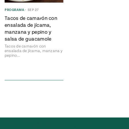
ENGLISH
•
ESPAÑOL
• S14
NES
 elote
PROGRAMA
•
SEP 27
ONES
Tacos de camarón con
Verano
Pati's
NDO
io 1409:
Mexican
ensalada de jícama,
a la
Table
e en Mi
manzana y pepino y
Parrilla
n
salsa de guacamole
Tacos de camarón con
ensalada de jícama, manzana y
Aprovecha
s of La
pepino…
al
tera
máximo
y sabores de
dos de la
la
Pati Jinich
Explores
temporada
Panamericana
de maíz
Pati’s
Mexican
sures of
Table
Mexican