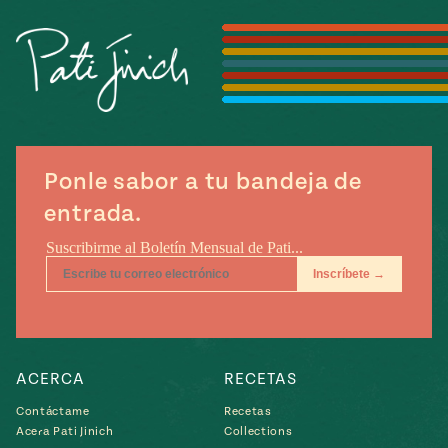
Temporada
e
14
ecipes, Local
Mexico
La Frontera
City
Ponle sabor a tu bandeja de
can
entrada.
y
Rediscovered
Pump Up El
or
Sabor
rary Kitchens
ACERCA
RECETAS
s
Contáctame
Recetas
can
Acera Pati Jinich
Collections