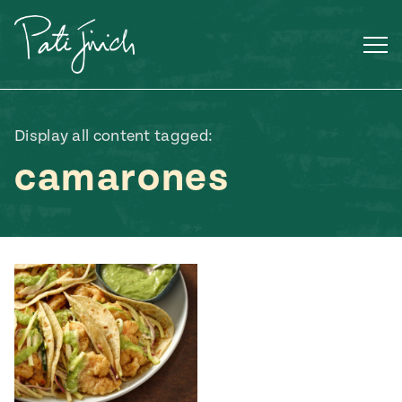
Saltar
al
contenido
Display all content tagged:
camarones
Mexican
 S2:E3
 Mexican