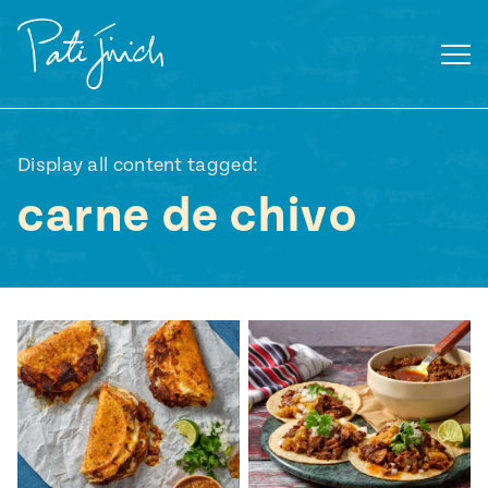
Saltar
al
contenido
Display all content tagged:
carne de chivo
Mexican
 S2:E3
 Mexican