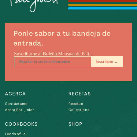
Temporada
e
14
ecipes, Local
Mexico
La Frontera
City
Ponle sabor a tu bandeja de
entrada.
can
y
Rediscovered
Pump Up El
or
Sabor
rary Kitchens
ACERCA
RECETAS
Contáctame
Recetas
Acera Pati Jinich
Collections
s
COOKBOOKS
SHOP
can
Foods of La