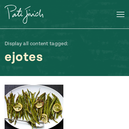
Saltar
al
contenido
Display all content tagged:
ejotes
Mexican
 S2:E3
 Mexican