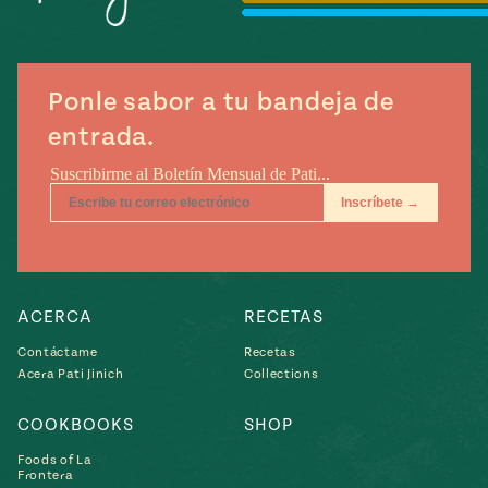
Temporada
e
14
ecipes, Local
Mexico
La Frontera
City
Ponle sabor a tu bandeja de
entrada.
can
y
Rediscovered
Pump Up El
or
Sabor
rary Kitchens
ACERCA
RECETAS
Contáctame
Recetas
Acera Pati Jinich
Collections
COOKBOOKS
SHOP
s
Foods of La
can
Frontera