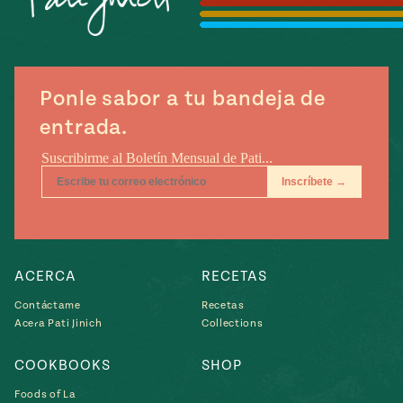
Temporada
e
14
ecipes, Local
Mexico
La Frontera
City
Ponle sabor a tu bandeja de
entrada.
can
y
Rediscovered
Pump Up El
or
Sabor
rary Kitchens
ACERCA
RECETAS
Contáctame
Recetas
Acera Pati Jinich
Collections
s
COOKBOOKS
SHOP
can
Foods of La