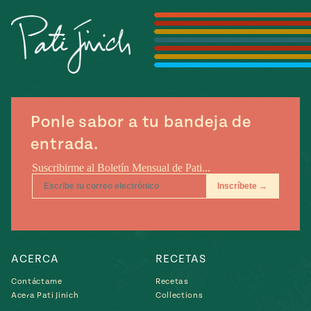
Temporada
e
14
ecipes, Local
Mexico
La Frontera
City
Ponle sabor a tu bandeja de
can
entrada.
y
Rediscovered
Pump Up El
or
Sabor
rary Kitchens
ACERCA
RECETAS
s
Contáctame
Recetas
Acera Pati Jinich
Collections
can