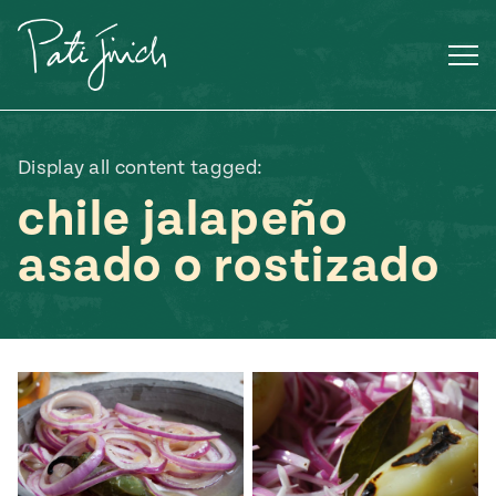
Saltar
al
contenido
Display all content tagged:
chile jalapeño
asado o rostizado
Mexican
 S2:E3
 Mexican