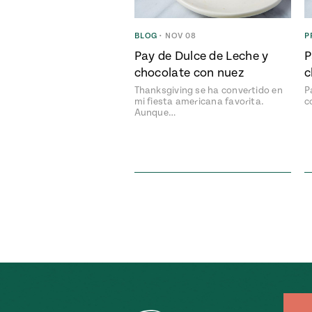
BLOG
•
NOV 08
P
Pay de Dulce de Leche y
P
chocolate con nuez
c
Thanksgiving se ha convertido en
P
mi fiesta americana favorita.
c
Aunque…