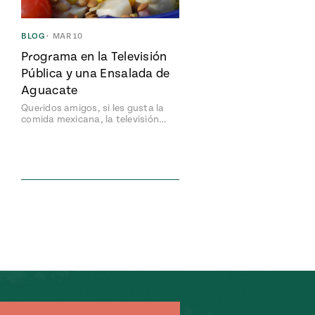
BLOG
•
MAR 10
Programa en la Televisión
Pública y una Ensalada de
Aguacate
Queridos amigos, si les gusta la
comida mexicana, la televisión…