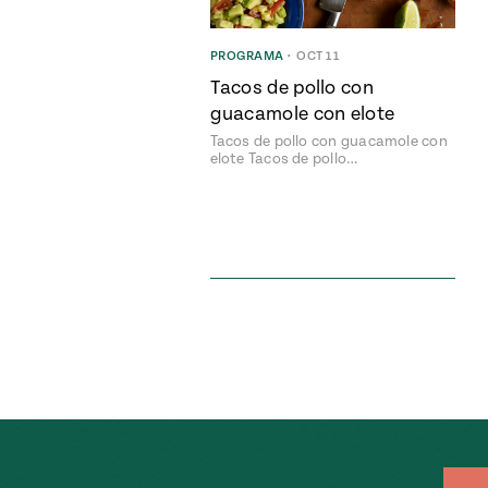
PROGRAMA
•
OCT 11
Tacos de pollo con
guacamole con elote
Tacos de pollo con guacamole con
elote Tacos de pollo…