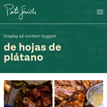
Saltar
al
contenido
Display all content tagged:
de hojas de
plátano
Mexican
 S2:E3
 Mexican