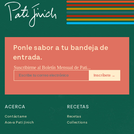
Temporada
e
14
ecipes, Local
Mexico
La Frontera
City
Ponle sabor a tu bandeja de
can
entrada.
y
Rediscovered
Pump Up El
or
Sabor
rary Kitchens
ACERCA
RECETAS
Contáctame
Recetas
s
Acera Pati Jinich
Collections
can