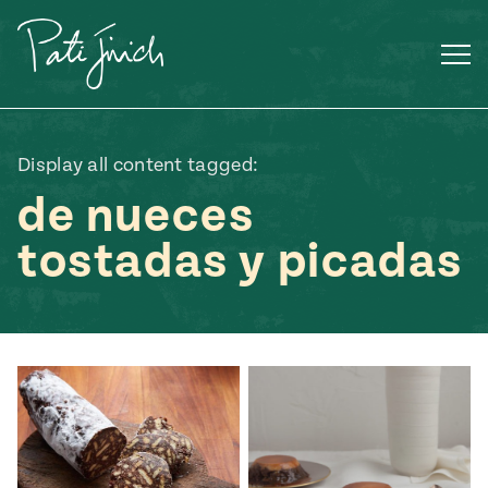
Saltar
al
contenido
Display all content tagged:
de nueces
tostadas y picadas
Mexican
 S2:E3
 Mexican