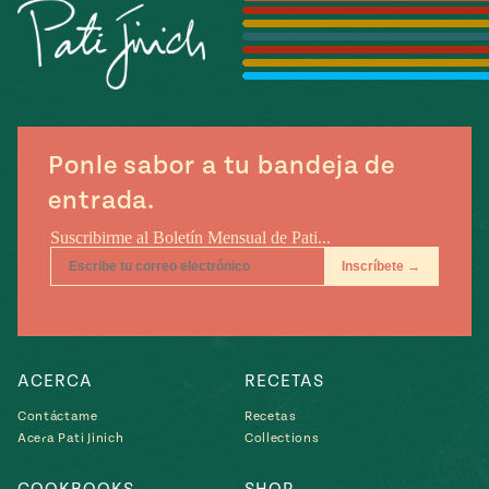
Temporada
e
14
ecipes, Local
Mexico
La Frontera
City
Ponle sabor a tu bandeja de
entrada.
can
y
Rediscovered
Pump Up El
or
Sabor
rary Kitchens
ACERCA
RECETAS
Contáctame
Recetas
Acera Pati Jinich
Collections
s
can