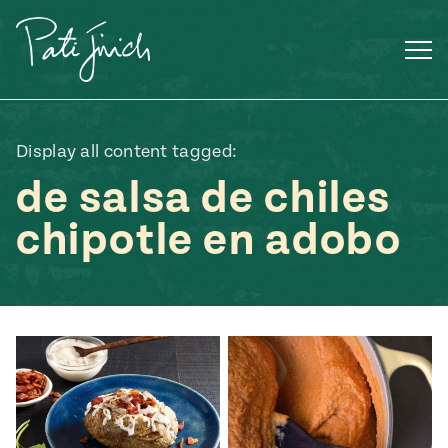
Saltar
al
contenido
Display all content tagged:
de salsa de chiles
chipotle en adobo
Mexican
 S2:E3
 Mexican