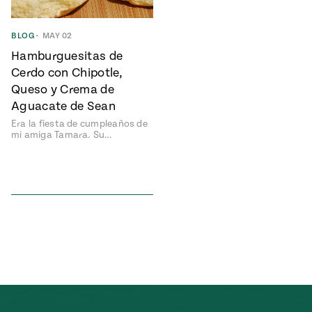
Temporada
e
14
ecipes, Local
BLOG
•
MAY 02
Mexico
La Frontera
Hamburguesitas de
City
Cerdo con Chipotle,
Queso y Crema de
Aguacate de Sean
Era la fiesta de cumpleaños de
can
mi amiga Tamara. Su…
y
Rediscovered
Pump Up El
or
Sabor
rary Kitchens
s
can