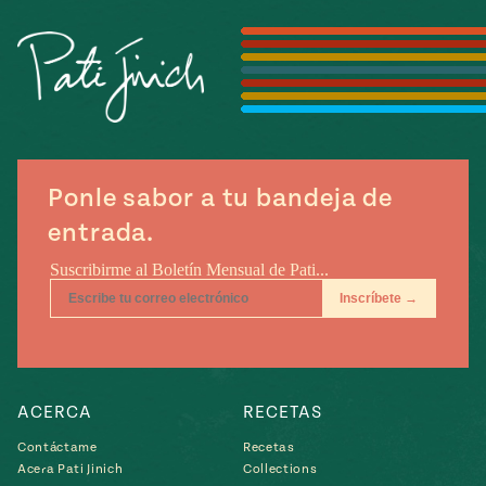
e
#MustEat
ts of Real
 Homecooking
Ponle sabor a tu bandeja de
entrada.
ACERCA
RECETAS
Contáctame
Recetas
Acera Pati Jinich
Collections