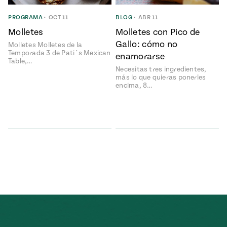
ENGLISH
•
ESPAÑOL
• S14
NES
 elote
PROGRAMA
•
OCT 11
BLOG
•
ABR 11
ONES
Molletes
Molletes con Pico de
Verano
Pati's
NDO
io 1409:
Mexican
Gallo: cómo no
Molletes Molletes de la
a la
Table
e en Mi
Temporada 3 de Pati´s Mexican
enamorarse
Parrilla
Table,…
n
Necesitas tres ingredientes,
más lo que quieras ponerles
encima, 8…
Aprovecha
s of La
al
tera
máximo
y sabores de
dos de la
la
Pati Jinich
Explores
temporada
Panamericana
de maíz
Pati’s
Mexican
sures of
Table
Mexican