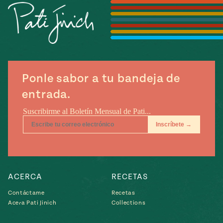
Temporada
e
14
ecipes, Local
Mexico
La Frontera
City
Ponle sabor a tu bandeja de
entrada.
can
y
Rediscovered
Pump Up El
or
Sabor
rary Kitchens
ACERCA
RECETAS
Contáctame
Recetas
s
Acera Pati Jinich
Collections
can