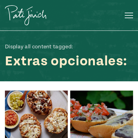
Saltar
al
contenido
Display all content tagged:
Extras opcionales:
Mexican
 S2:E3
 Mexican