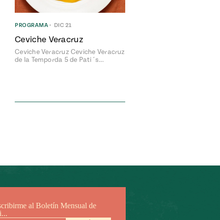
PROGRAMA
•
DIC 21
Ceviche Veracruz
Ceviche Veracruz Ceviche Veracruz
de la Temporda 5 de Pati´s…