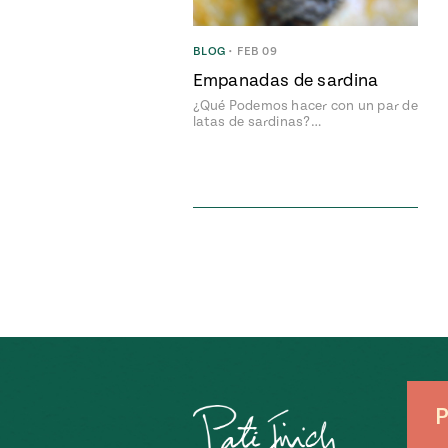
BLOG
•
FEB 09
Empanadas de sardina
¿Qué Podemos hacer con un par de
latas de sardinas?…
P