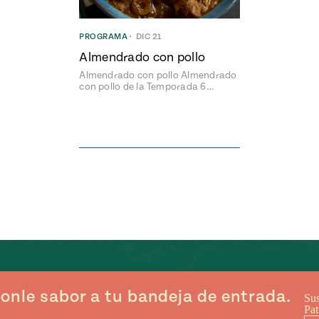
PROGRAMA
•
DIC 21
Almendrado con pollo
Almendrado con pollo Almendrado
con pollo de la Temporada 6…
onle sabor a tu bandeja de entrada.