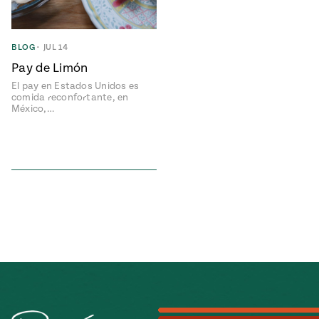
e
#MustEat
ts of Real
 Homecooking
BLOG
•
JUL 14
Pay de Limón
El pay en Estados Unidos es
comida reconfortante, en
México,…