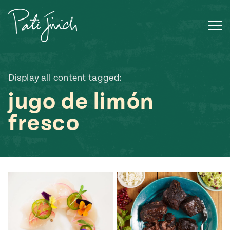
Saltar
al
contenido
Display all content tagged:
jugo de limón
fresco
Mexican
 S2:E3
 Mexican