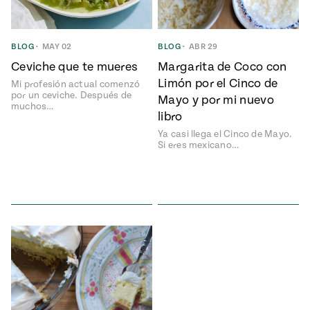
Temporada
e
14
ecipes, Local
Mexico
La Frontera
BLOG
•
MAY 02
BLOG
•
ABR 29
City
Ceviche que te mueres
Margarita de Coco con
Limón por el Cinco de
Mi profesión actual comenzó
por un ceviche. Después de
Mayo y por mi nuevo
muchos…
libro
can
Ya casi llega el Cinco de Mayo.
Si eres mexicano…
y
Rediscovered
Pump Up El
or
Sabor
rary Kitchens
s
can