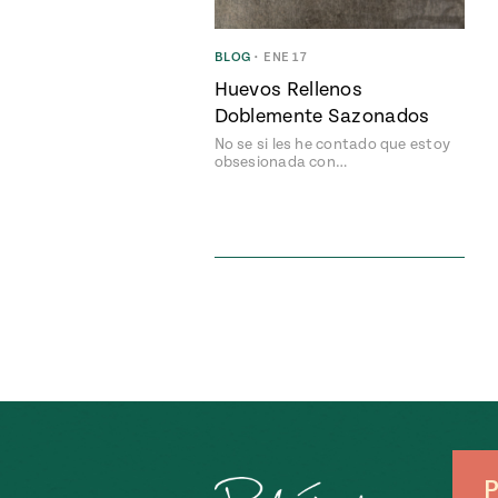
BLOG
•
ENE 17
Huevos Rellenos
Doblemente Sazonados
No se si les he contado que estoy
obsesionada con…
P