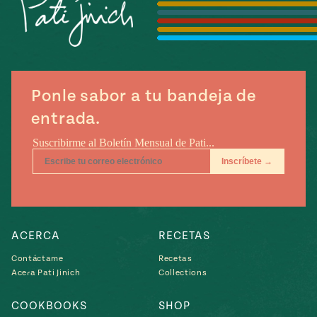
Temporada
e
14
ecipes, Local
Mexico
La Frontera
City
Ponle sabor a tu bandeja de
entrada.
can
y
Rediscovered
Pump Up El
or
Sabor
rary Kitchens
ACERCA
RECETAS
Contáctame
Recetas
Acera Pati Jinich
Collections
s
can
COOKBOOKS
SHOP