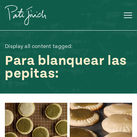
Saltar
al
contenido
Display all content tagged:
Para blanquear las
pepitas:
Mexican
 S2:E3
 Mexican