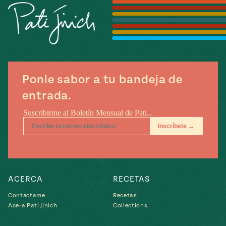
Temporada
e
14
ecipes, Local
Mexico
La Frontera
City
Ponle sabor a tu bandeja de
entrada.
can
y
Rediscovered
Pump Up El
or
Sabor
rary Kitchens
ACERCA
RECETAS
Contáctame
Recetas
s
Acera Pati Jinich
Collections
can