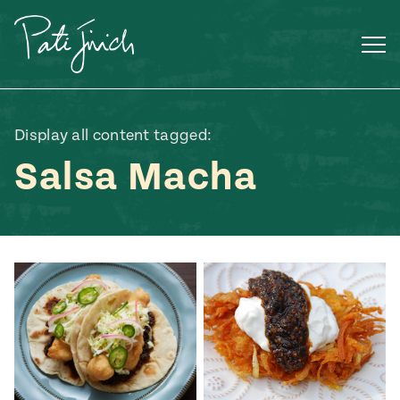
Saltar
al
contenido
Display all content tagged:
Salsa Macha
Mexican
 S2:E3
 Mexican