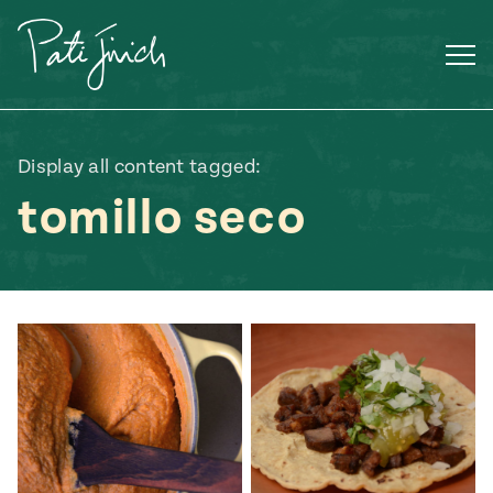
Saltar
al
contenido
Display all content tagged:
tomillo seco
Mexican
 S2:E3
 Mexican