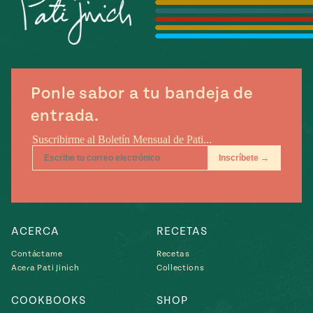
Temporada
e
14
ecipes, Local
Mexico
La Frontera
City
Ponle sabor a tu bandeja de
entrada.
can
y
Rediscovered
Pump Up El
or
Sabor
rary Kitchens
ACERCA
RECETAS
Contáctame
Recetas
Acera Pati Jinich
Collections
s
COOKBOOKS
SHOP
can