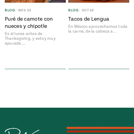
ENGLISH
•
ESPAÑOL
• S14
NES
 elote
BLOG
•
NOV 23
BLOG
•
OCT 16
ONES
Puré de camote con
Tacos de Lengua
Verano
Pati's
NDO
io 1409:
Mexican
nueces y chipotle
En México aprovechamos toda
a la
Table
e en Mi
la carne, de la cabeza a…
Es el lunes antes de
Parrilla
n
Thanksgiving, y estoy muy
apurada.…
Aprovecha
s of La
al
tera
máximo
y sabores de
dos de la
la
Pati Jinich
Explores
temporada
Panamericana
de maíz
Pati’s
Mexican
sures of
Table
Mexican