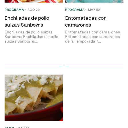
ENGLISH
•
ESPAÑOL
• S14
NES
 elote
PROGRAMA
•
AGO 29
PROGRAMA
•
MAY 02
ONES
Enchiladas de pollo
Entomatadas con
Verano
Pati's
NDO
io 1409:
Mexican
suizas Sanborns
camarones
a la
Table
e en Mi
Enchiladas de pollo suizas
Entomatadas con camarones
Parrilla
n
Sanborns Enchiladas de pollo
Entomatadas con camarones
suizas Sanborns…
de la Temporada 7…
Aprovecha
s of La
al
tera
máximo
y sabores de
dos de la
la
Pati Jinich
Explores
temporada
Panamericana
de maíz
Pati’s
Mexican
sures of
Table
Mexican