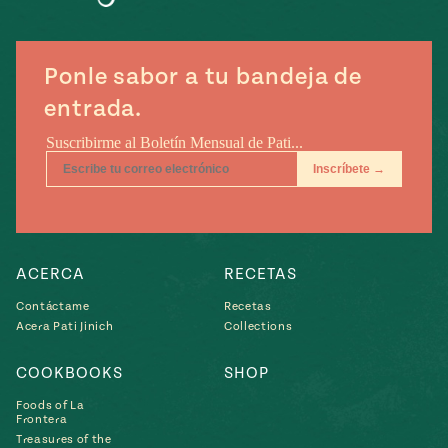
e
#MustEat
ts of Real
 Homecooking
Ponle sabor a tu bandeja de
entrada.
ACERCA
RECETAS
Contáctame
Recetas
Acera Pati Jinich
Collections
COOKBOOKS
SHOP
Foods of La
Frontera
Treasures of the