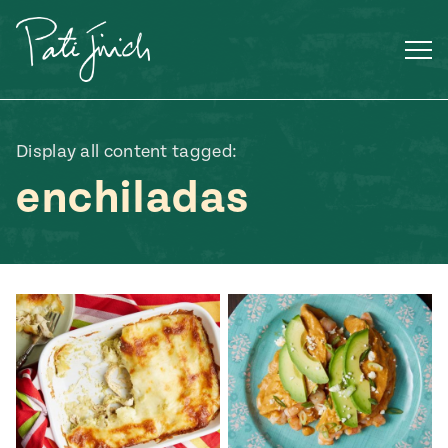
Saltar
al
contenido
Display all content tagged:
enchiladas
Mexican
 S2:E3
 Mexican