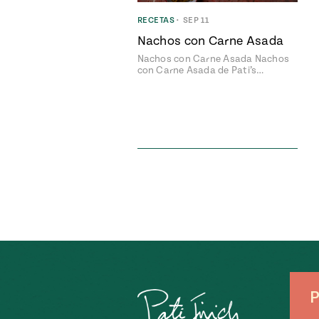
RECETAS
•
SEP 11
Nachos con Carne Asada
Nachos con Carne Asada Nachos
con Carne Asada de Pati’s…
P