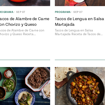
ROGRAMA
•
SEP 07
PROGRAMA
•
SEP 07
acos de Alambre de Carne
Tacos de Lengua en Salsa
on Chorizo y Queso
Martajada
acos de Alambre de Carne con
Tacos de Lengua en Salsa
horizo y Queso Receta…
Martajada Receta de Tacos de…