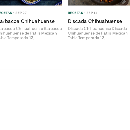
ECETAS
•
SEP 27
RECETAS
•
SEP 11
arbacoa Chihuahuense
Discada Chihuahuense
arbacoa Chihuahuense Barbacoa
Discada Chihuahuense Discada
hihuahuense de Pati’s Mexican
Chihuahuense de Pati’s Mexican
able Temporada 13,…
Table Temporada 13,…