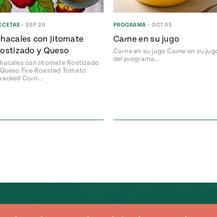
ECETAS
•
SEP 20
PROGRAMA
•
OCT 05
hacales con Jitomate
Carne en su jugo
ostizado y Queso
Carne en su jugo Carne en su jug
del programa…
hacales con Jitomate Rostizado
 Queso Fire-Roasted Tomato
racked Corn…