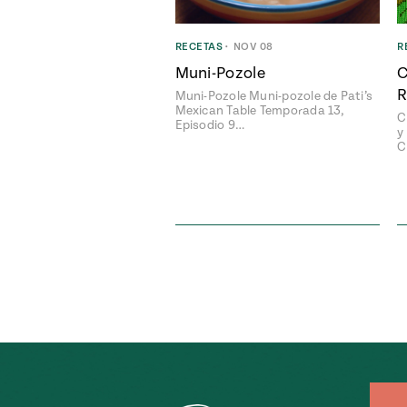
RECETAS
•
NOV 08
R
Muni-Pozole
C
R
Muni-Pozole Muni-pozole de Pati’s
Mexican Table Temporada 13,
C
Episodio 9…
y
C