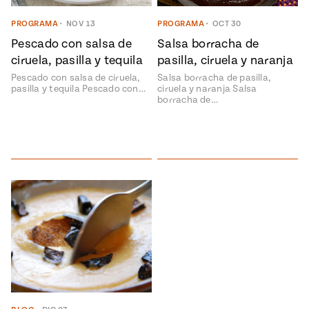
ENGLISH
•
ESPAÑOL
• S14
NES
 elote
PROGRAMA
•
NOV 13
PROGRAMA
•
OCT 30
ONES
Pescado con salsa de
Salsa borracha de
Verano
Pati's
NDO
io 1409:
Mexican
ciruela, pasilla y tequila
pasilla, ciruela y naranja
a la
Table
e en Mi
Pescado con salsa de ciruela,
Salsa borracha de pasilla,
Parrilla
n
pasilla y tequila Pescado con…
ciruela y naranja Salsa
borracha de…
Aprovecha
s of La
al
tera
máximo
y sabores de
dos de la
la
Pati Jinich
Explores
temporada
Panamericana
de maíz
Pati’s
Mexican
sures of
Table
Mexican