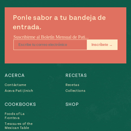
e
#MustEat
ts of Real
Ponle sabor a tu bandeja de
 Homecooking
entrada.
ACERCA
RECETAS
Contáctame
Recetas
Acera Pati Jinich
Collections
COOKBOOKS
SHOP
Foods of La
Frontera
Treasures of the
Mexican Table