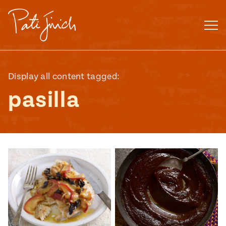
Saltar
al
contenido
Display all content tagged:
pasilla
Mexican
 S2:E3
 Mexican