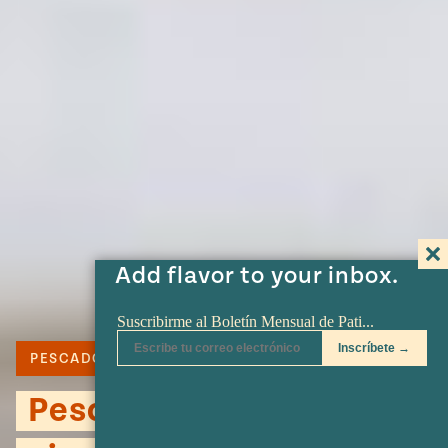
Add flavor to your inbox.
PESCADO
PASILLA
Pescado con salsa de