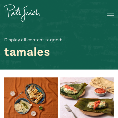
Saltar
al
contenido
Display all content tagged:
tamales
Mexican
 S2:E3
 Mexican