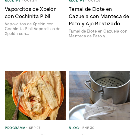
Temporada
RECETAS
•
OCT 24
RECETAS
•
OCT 18
e
14
Vaporcitos de Xpelón
Tamal de Elote en
ecipes, Local
con Cochinita Pibil
Cazuela con Manteca de
Mexico
La Frontera
Pato y Ajo Rostizado
City
Vaporcitos de Xpelón con
Cochinita Pibil Vaporcitos de
Tamal de Elote en Cazuela con
Xpelón con…
Manteca de Pato y…
can
y
Rediscovered
Pump Up El
or
Sabor
rary Kitchens
s
PROGRAMA
•
SEP 27
BLOG
•
ENE 30
can