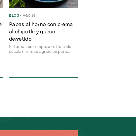
BLOG
•
AGO 16
e
Papas al horno con crema
al chipotle y queso
derretido
Estamos por empezar otro ciclo
escolar, el más agridulce para…