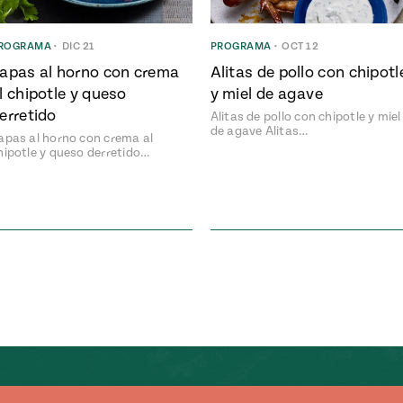
ROGRAMA
•
DIC 21
PROGRAMA
•
OCT 12
apas al horno con crema
Alitas de pollo con chipotl
l chipotle y queso
y miel de agave
erretido
Alitas de pollo con chipotle y miel
de agave Alitas…
apas al horno con crema al
hipotle y queso derretido…