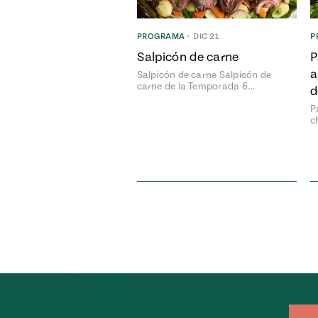
PROGRAMA
•
DIC 21
P
Salpicón de carne
P
a
Salpicón de carne Salpicón de
carne de la Temporada 6…
d
P
c