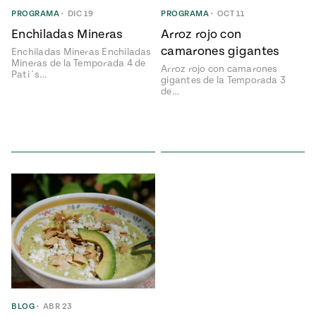
Temporada
e
PROGRAMA
•
DIC 19
PROGRAMA
•
OCT 11
14
Enchiladas Mineras
Arroz rojo con
ecipes, Local
Mexico
La Frontera
camarones gigantes
Enchiladas Mineras Enchiladas
City
Mineras de la Temporada 4 de
Arroz rojo con camarones
Pati´s…
gigantes de la Temporada 3
de…
can
y
Rediscovered
Pump Up El
or
Sabor
rary Kitchens
s
can
BLOG
•
ABR 23