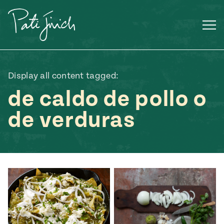
Saltar
al
contenido
Display all content tagged:
de caldo de pollo o
de verduras
Mexican
 S2:E3
 Mexican