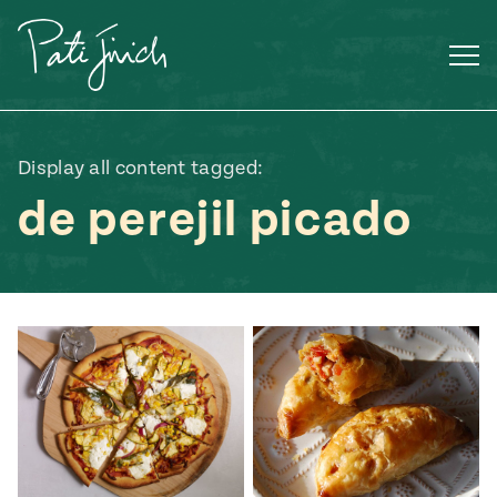
Saltar
al
contenido
Display all content tagged:
de perejil picado
Mexican
 S2:E3
 Mexican