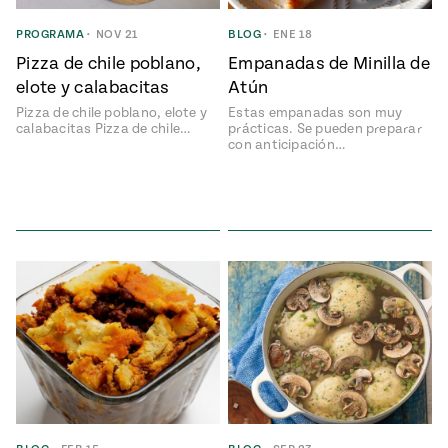
ENGLISH
•
ESPAÑOL
• S14
NES
 elote
PROGRAMA
•
NOV 21
BLOG
•
ENE 18
ONES
Pizza de chile poblano,
Empanadas de Minilla de
Verano
Pati's
NDO
io 1409:
Mexican
elote y calabacitas
Atún
a la
Table
e en Mi
Pizza de chile poblano, elote y
Estas empanadas son muy
Parrilla
n
calabacitas Pizza de chile…
prácticas. Se pueden preparar
con anticipación…
Aprovecha
s of La
al
tera
máximo
y sabores de
dos de la
la
Pati Jinich
Explores
temporada
Panamericana
de maíz
Pati’s
Mexican
sures of
Table
Mexican