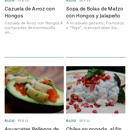
Temporada
BLOG
•
FEB 15
BLOG
•
SEP 23
e
14
Cazuela de Arroz con
Sopa de Bolas de Matzo
ecipes, Local
Hongos
con Hongos y Jalapeño
Mexico
La Frontera
City
Cazuela de Arroz con Hongos 4
A mi abuelo paterno, Francisco
cucharadas de mantequilla
o “Yeye”, le encantaban los…
sin…
can
y
Rediscovered
Pump Up El
or
Sabor
rary Kitchens
s
BLOG
•
FEB 11
BLOG
•
SEP 11
can
Aguacates Rellenos de
Chiles en nogada, al fin