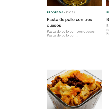
PROGRAMA
•
DIC 21
P
Pasta de pollo con tres
B
quesos
B
n
Pasta de pollo con tres quesos
P
Pasta de pollo con…