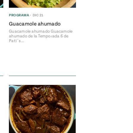
PROGRAMA
•
DIC 21
Guacamole ahumado
Guacamole ahumado Guacamole
ahumado de la Temporada 6 de
Pati´s…