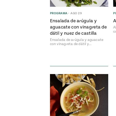
PROGRAMA
•
AGO 29
P
Ensalada de arúgula y
A
aguacate con vinagreta de
A
c
dátil y nuez de castilla
Ensalada de arúgula y aguacate
con vinagreta de dátil y…