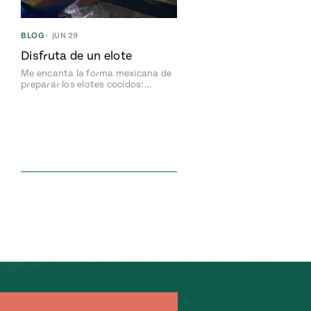
BLOG
•
JUN 29
Disfruta de un elote
Me encanta la forma mexicana de
preparar los elotes cocidos:…