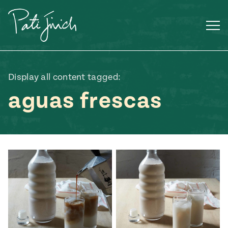
Saltar
al
contenido
Display all content tagged:
aguas frescas
Mexican
 S2:E3
 Mexican