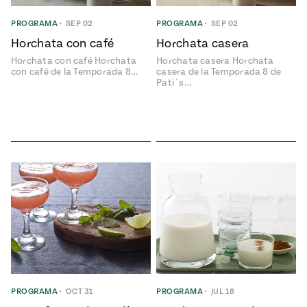
ENGLISH
•
ESPAÑOL
• S14
NES
 elote
PROGRAMA
•
SEP 02
PROGRAMA
•
SEP 02
ONES
Horchata con café
Horchata casera
Verano
Pati's
NDO
io 1409:
Mexican
Horchata con café Horchata
Horchata casera Horchata
a la
Table
e en Mi
con café de la Temporada 8…
casera de la Temporada 8 de
Parrilla
Pati´s…
n
Aprovecha
s of La
al
tera
máximo
y sabores de
dos de la
la
Pati Jinich
Explores
temporada
Panamericana
de maíz
Pati’s
Mexican
sures of
Table
PROGRAMA
•
OCT 31
PROGRAMA
•
JUL 18
Mexican