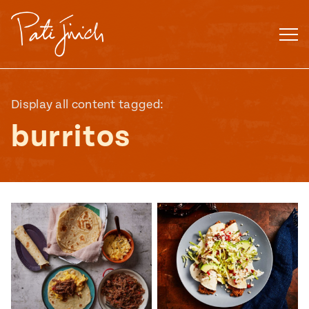
Saltar
al
contenido
Display all content tagged:
burritos
Mexican
 S2:E3
 Mexican