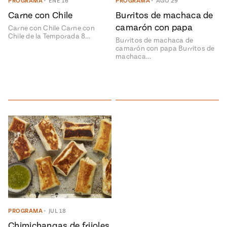
Temporada
PROGRAMA
•
ENE 16
PROGRAMA
•
AGO 29
e
14
Carne con Chile
Burritos de machaca de
ecipes, Local
camarón con papa
Mexico
Carne con Chile Carne con
La Frontera
Chile de la Temporada 8…
City
Burritos de machaca de
camarón con papa Burritos de
machaca…
can
y
Rediscovered
Pump Up El
or
Sabor
rary Kitchens
s
PROGRAMA
•
JUL 18
can
Chimichangas de frijoles