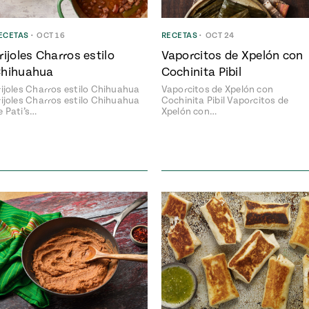
ECETAS
•
OCT 16
RECETAS
•
OCT 24
rijoles Charros estilo
Vaporcitos de Xpelón con
hihuahua
Cochinita Pibil
rijoles Charros estilo Chihuahua
Vaporcitos de Xpelón con
rijoles Charros estilo Chihuahua
Cochinita Pibil Vaporcitos de
e Pati’s…
Xpelón con…