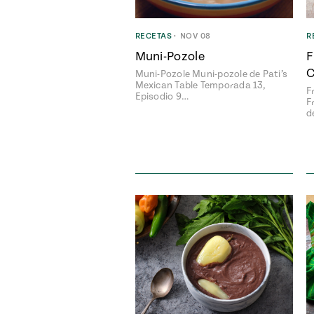
RECETAS
•
NOV 08
R
Muni-Pozole
F
C
Muni-Pozole Muni-pozole de Pati’s
Mexican Table Temporada 13,
F
Episodio 9…
F
d