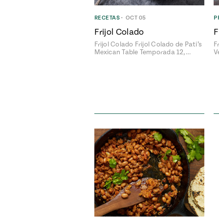
RECETAS
•
OCT 05
P
Frijol Colado
F
Frijol Colado Frijol Colado de Pati’s
F
Mexican Table Temporada 12,…
V