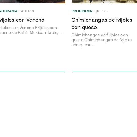
ROGRAMA
•
AGO 18
PROGRAMA
•
JUL 18
rijoles con Veneno
Chimichangas de frijoles
con queso
rijoles con Veneno Frijoles con
eneno de Pati’s Mexican Table,…
Chimichangas de frijoles con
queso Chimichangas de frijoles
con queso…