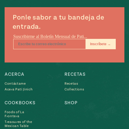
e
#MustEat
ts of Real
Ponle sabor a tu bandeja de
 Homecooking
entrada.
ACERCA
RECETAS
Contáctame
Recetas
Acera Pati Jinich
Collections
COOKBOOKS
SHOP
Foods of La
Frontera
Treasures of the
Mexican Table