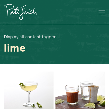
Saltar
al
contenido
Display all content tagged:
lime
Mexican
 S2:E3
 Mexican