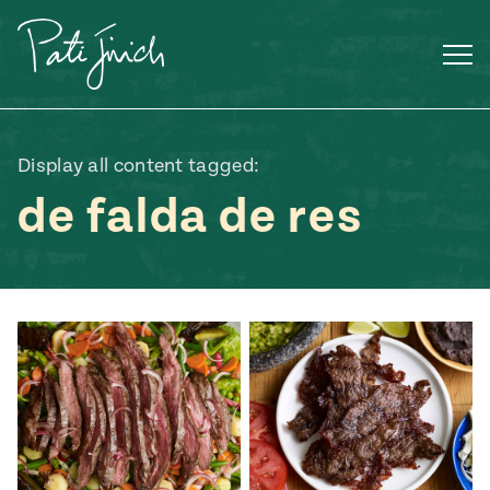
Saltar
al
contenido
Display all content tagged:
de falda de res
Mexican
 S2:E3
 Mexican