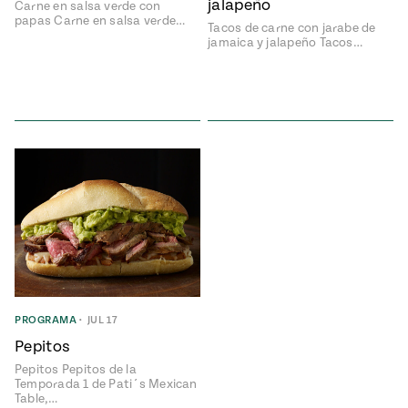
jalapeño
Carne en salsa verde con
e
papas Carne en salsa verde…
#MustEat
Tacos de carne con jarabe de
ts of Real
jamaica y jalapeño Tacos…
 Homecooking
PROGRAMA
•
JUL 17
Pepitos
Pepitos Pepitos de la
Temporada 1 de Pati´s Mexican
Table,…