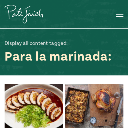
Saltar
al
contenido
Display all content tagged:
Para la marinada:
Mexican
 S2:E3
 Mexican