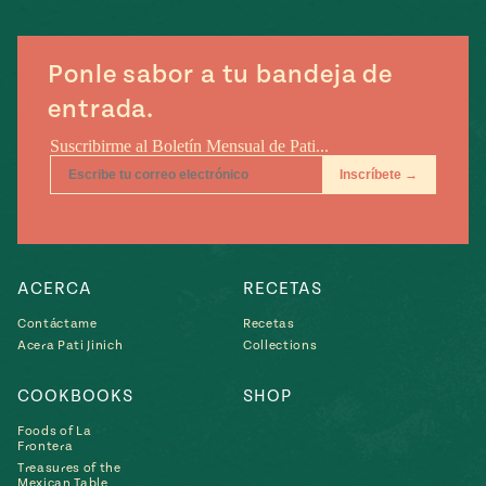
e
#MustEat
ts of Real
 Homecooking
Ponle sabor a tu bandeja de
entrada.
ACERCA
RECETAS
Contáctame
Recetas
Acera Pati Jinich
Collections
COOKBOOKS
SHOP
Foods of La
Frontera
Treasures of the
Mexican Table