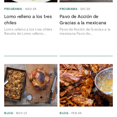
ENGLISH
•
ESPAÑOL
• S14
NES
 elote
PROGRAMA
•
AGO 29
PROGRAMA
•
DIC 20
ONES
Lomo relleno a los tres
Pavo de Acción de
Verano
Pati's
NDO
io 1409:
Mexican
chiles
Gracias a la mexicana
a la
Table
e en Mi
Lomo relleno a los tres chiles
Pavo de Acción de Gracias a la
Parrilla
n
Receta de Lomo relleno…
mexicana Pavo de…
Aprovecha
s of La
al
tera
máximo
y sabores de
dos de la
la
Pati Jinich
Explores
temporada
Panamericana
de maíz
Pati’s
Mexican
sures of
Table
BLOG
•
NOV 13
BLOG
•
FEB 04
Mexican