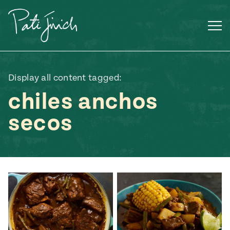
Saltar
al
contenido
Display all content tagged:
chiles anchos
secos
Mexican
 S2:E3
 Mexican