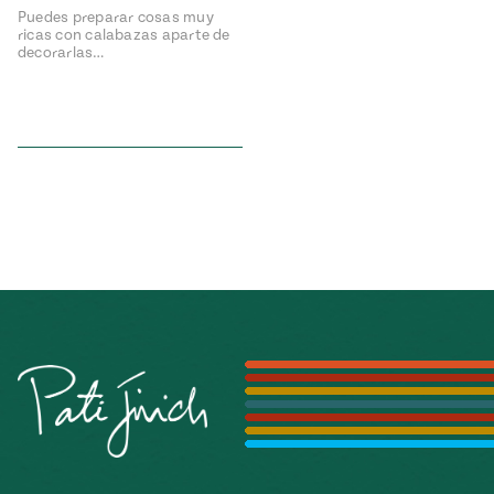
Puedes preparar cosas muy
ricas con calabazas aparte de
decorarlas…