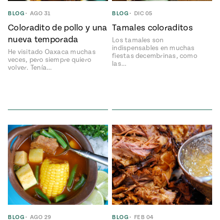
Temporada
e
14
BLOG
•
AGO 31
BLOG
•
DIC 05
ecipes, Local
Mexico
Coloradito de pollo y una
Tamales coloraditos
La Frontera
nueva temporada
City
Los tamales son
indispensables en muchas
He visitado Oaxaca muchas
fiestas decembrinas, como
veces, pero siempre quiero
las…
volver. Tenía…
can
y
Rediscovered
Pump Up El
or
Sabor
rary Kitchens
s
can
BLOG
•
AGO 29
BLOG
•
FEB 04