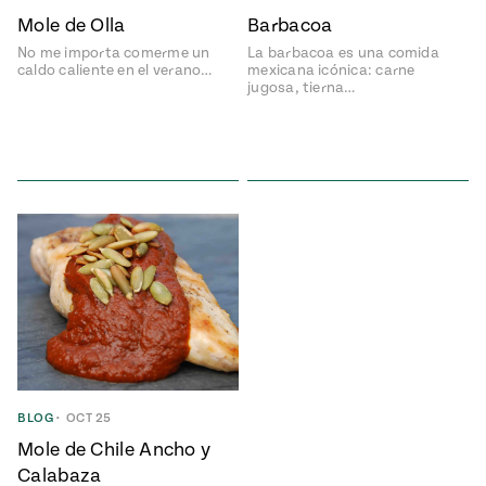
e
Mole de Olla
Barbacoa
#MustEat
ts of Real
No me importa comerme un
La barbacoa es una comida
 Homecooking
caldo caliente en el verano…
mexicana icónica: carne
jugosa, tierna…
BLOG
•
OCT 25
Mole de Chile Ancho y
Calabaza