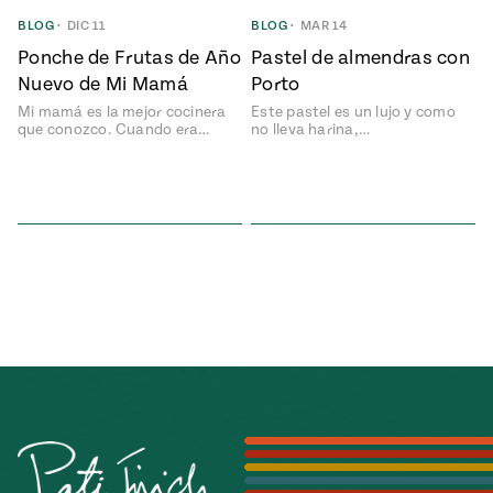
BLOG
•
DIC 11
BLOG
•
MAR 14
Ponche de Frutas de Año
Pastel de almendras con
Nuevo de Mi Mamá
Porto
Mi mamá es la mejor cocinera
Este pastel es un lujo y como
que conozco. Cuando era…
no lleva harina,…