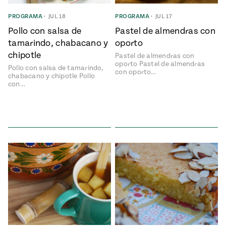
e
#MustEat
PROGRAMA
•
JUL 18
PROGRAMA
•
JUL 17
ts of Real
 Homecooking
Pollo con salsa de
Pastel de almendras con
tamarindo, chabacano y
oporto
chipotle
Pastel de almendras con
oporto Pastel de almendras
Pollo con salsa de tamarindo,
con oporto…
chabacano y chipotle Pollo
con…