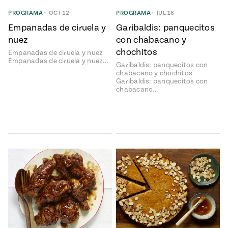
Temporada
e
PROGRAMA
•
OCT 12
PROGRAMA
•
JUL 18
14
ecipes, Local
Empanadas de ciruela y
Garibaldis: panquecitos
Mexico
La Frontera
nuez
con chabacano y
City
chochitos
Empanadas de ciruela y nuez
Empanadas de ciruela y nuez…
Garibaldis: panquecitos con
chabacano y chochitos
Garibaldis: panquecitos con
chabacano…
can
y
Rediscovered
Pump Up El
or
Sabor
rary Kitchens
s
can