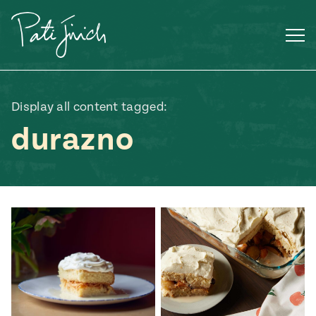
Saltar
al
contenido
Display all content tagged:
durazno
Mexican
 S2:E3
 Mexican