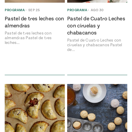
ENGLISH
•
ESPAÑOL
• S14
NES
 elote
PROGRAMA
•
SEP 25
PROGRAMA
•
AGO 30
ONES
Pastel de tres leches con
Pastel de Cuatro Leches
Verano
Pati's
NDO
io 1409:
Mexican
almendras
con ciruelas y
a la
Table
e en Mi
chabacanos
Pastel de tres leches con
Parrilla
n
almendras Pastel de tres
Pastel de Cuatro Leches con
leches…
ciruelas y chabacanos Pastel
de…
Aprovecha
s of La
al
tera
máximo
y sabores de
dos de la
la
Pati Jinich
Explores
temporada
Panamericana
de maíz
Pati’s
Mexican
sures of
Table
Mexican