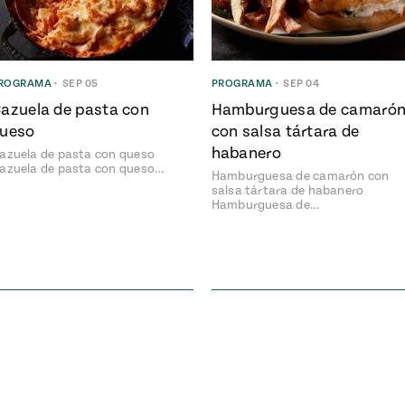
ROGRAMA
•
SEP 05
PROGRAMA
•
SEP 04
azuela de pasta con
Hamburguesa de camaró
ueso
con salsa tártara de
habanero
azuela de pasta con queso
azuela de pasta con queso…
Hamburguesa de camarón con
salsa tártara de habanero
Hamburguesa de…