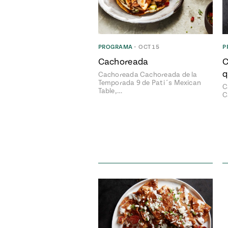
PROGRAMA
•
OCT 15
P
Cachoreada
C
q
Cachoreada Cachoreada de la
Temporada 9 de Pati´s Mexican
C
Table,…
C