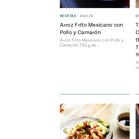
RECETAS
•
AGO 24
C
Arroz Frito Mexicano con
T
Pollo y Camarón
C
t
Arroz Frito Mexicano con Pollo y
Camarón 750 g de…
T
Y
Y
c