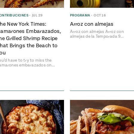
ONTRIBUCIONES
•
JUL 29
PROGRAMA
•
OCT 16
he New York Times:
Arroz con almejas
amarones Embarazados,
Arroz con almejas Arroz con
almejas de la Temporada 9…
he Grilled Shrimp Recipe
hat Brings the Beach to
ou
ou’d have to try to miss the
amarones embarazados on…