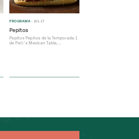
PROGRAMA
•
JUL 17
Pepitos
Pepitos Pepitos de la Temporada 1
de Pati´s Mexican Table,…