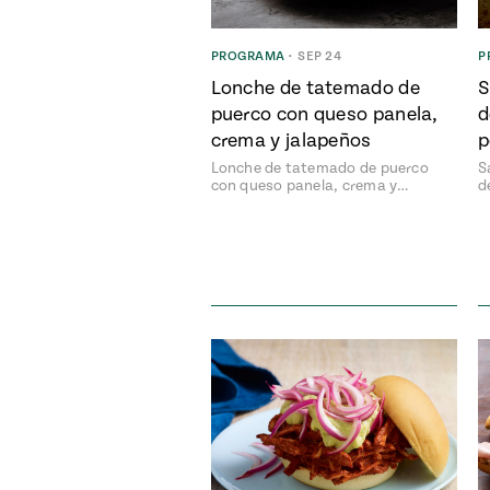
PROGRAMA
•
SEP 24
P
Lonche de tatemado de
S
puerco con queso panela,
d
crema y jalapeños
p
Lonche de tatemado de puerco
S
con queso panela, crema y…
d