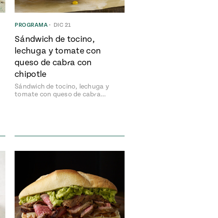
PROGRAMA
•
DIC 21
Sándwich de tocino,
lechuga y tomate con
queso de cabra con
chipotle
Sándwich de tocino, lechuga y
tomate con queso de cabra…