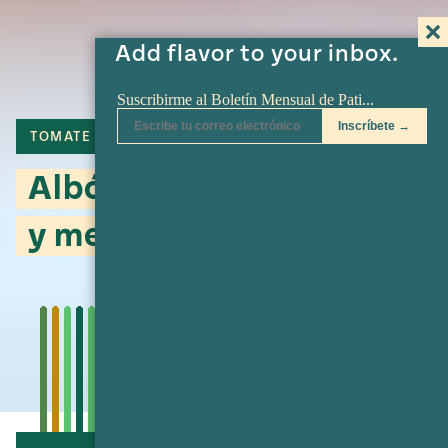
Add flavor to your inbox.
TOMATE
JITOMATE
CHIPOTLE
Albóndigas con chipotle
y menta de Julio